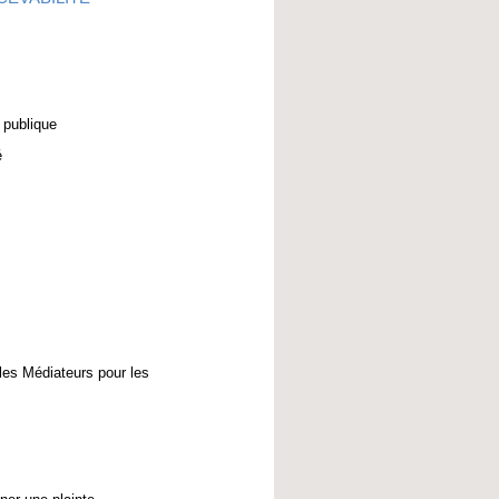
 publique
é
 les Médiateurs pour les