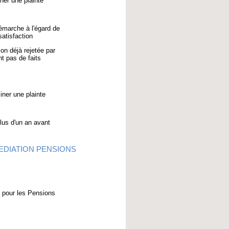
ner une plainte
émarche à l'égard de
satisfaction
on déjà rejetée par
t pas de faits
ner une plainte
plus d'un an avant
MEDIATION PENSIONS
n pour les Pensions